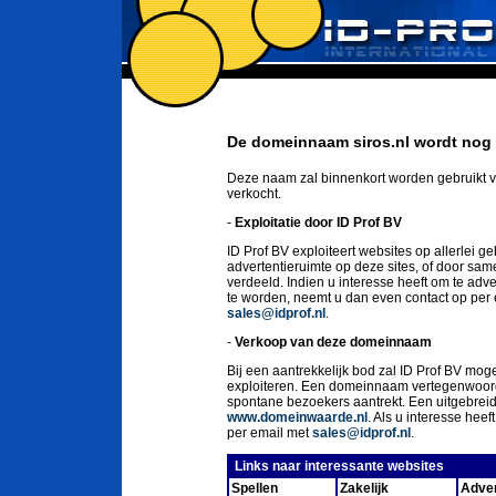
De domeinnaam siros.nl wordt nog 
Deze naam zal binnenkort worden gebruikt v
verkocht.
-
Exploitatie door ID Prof BV
ID Prof BV exploiteert websites op allerlei g
advertentieruimte op deze sites, of door sa
verdeeld. Indien u interesse heeft om te ad
te worden, neemt u dan even contact op per
sales@idprof.nl
.
-
Verkoop van deze domeinnaam
Bij een aantrekkelijk bod zal ID Prof BV moge
exploiteren. Een domeinnaam vertegenwoord
spontane bezoekers aantrekt. Een uitgebrei
www.domeinwaarde.nl
. Als u interesse he
per email met
sales@idprof.nl
.
Links naar interessante websites
Spellen
Zakelijk
Adver