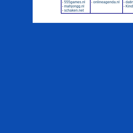
-
555games.nl
-
onlineagenda.nl
-
dati
-
mahjongg.nl
-
Kinde
-
schaken.net